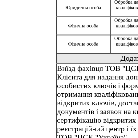
Обробка да
Юридична особа
кваліфіко
Обробка да
Фізична особа
кваліфіко
Обробка да
Фізична особа
кваліфіко
Дода
Виїзд фахівця ТОВ "ЦСК
Клієнта для надання доп
особистих ключів і форм
отримання кваліфікован
відкритих ключів, доста
документів і заявок на к
сертифікацію відкритих 
реєстраційний центр і ї
ТОВ "ЦСК "Україна"