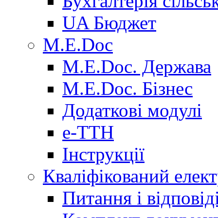
Бухгалтерія сільсь
UA Бюджет
M.E.Doc
M.E.Doc. Держава
M.E.Doc. Бізнес
Додаткові модулі
е-ТТН
Інструкції
Кваліфікований елек
Питання і відпові